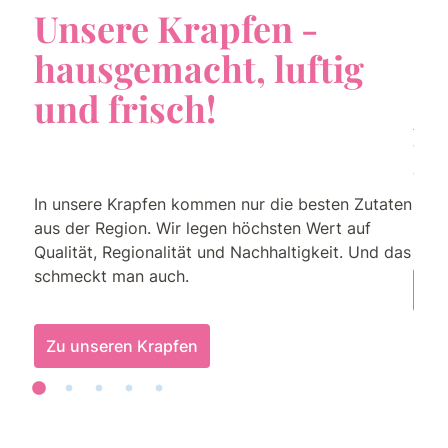
Unsere Krapfen -
Be
hausgemacht, luftig
und frisch!
Auch
wohn
geni
Köst
In unsere Krapfen kommen nur die besten Zutaten
Haus
aus der Region. Wir legen höchsten Wert auf
men
Qualität, Regionalität und Nachhaltigkeit. Und das
schmeckt man auch.
zu
Zu unseren Krapfen