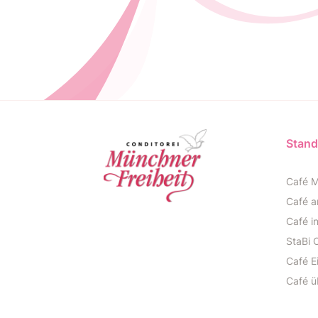
Stand
Café M
Café a
Café i
StaBi 
Café E
Café ü