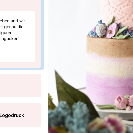
ieben und wir
it genau die
figuren
ingucker!
-/Logodruck