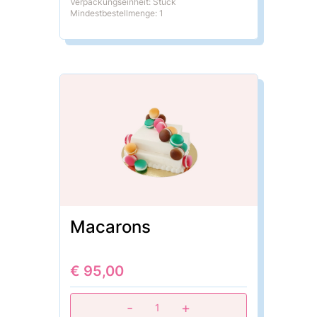
Verpackungseinheit: Stück
Mindestbestellmenge: 1
Macarons
€ 95,00
-
+
1