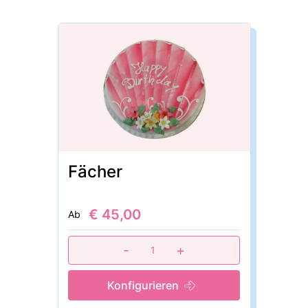
Fächer
€ 45,00
Ab
-
+
1
Konfigurieren